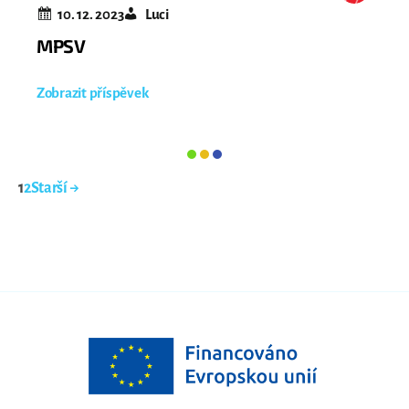
10. 12. 2023
Luci
MPSV
Zobrazit příspěvek
Stránkování
1
2
Starší
→
příspěvků