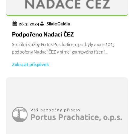
26. 3. 2024
Silvie Galdia
Podpořeno Nadací ČEZ
Sociální služby Portus Prachatice, o.p.s. byly v roce 2023
podpořeny Nadací ČEZ v rámci grantového řízení
Neziskovky. Program se zaměřuje na rozvoj a
Zobrazit příspěvek
profesionalizaci neziskových organizací, poskytující služby
přímé péče, preventivní a