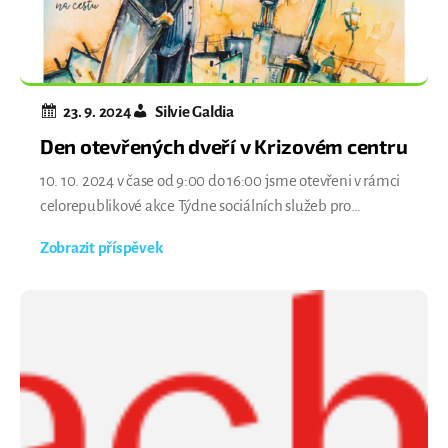
23. 9. 2024
Silvie Galdia
Den otevřených dveří v Krizovém centru
10. 10. 2024 v čase od 9:00 do 16:00 jsme otevřeni v rámci
celorepublikové akce Týdne sociálních služeb pro
zájemce z řad veřejnosti i odborníků. Právě v tento den
Zobrazit příspěvek
máte možnost přijít, porozhlédnout se po našem zázemí,
promluvit si s