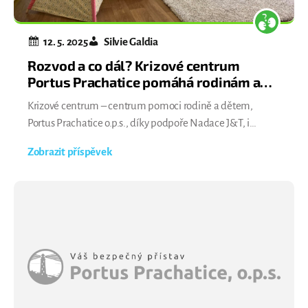
12. 5. 2025
Silvie Galdia
Rozvod a co dál? Krizové centrum
Portus Prachatice pomáhá rodinám a
dětem
Krizové centrum – centrum pomoci rodině a dětem,
Portus Prachatice o.p.s., díky podpoře Nadace J&T, i
nadále poskytuje odbornou pomoc rodinám, které
Zobrazit příspěvek
procházejí rozvodem či rozchodem. Projekt Rozvod a co
dál? III. navazuje na