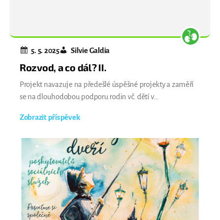
5. 5. 2025
Silvie Galdia
Rozvod, a co dál? II.
Projekt navazuje na předešlé úspěšné projekty a zaměří
se na dlouhodobou podporu rodin vč. dětí v
porozvodových / porozchodových situacích, kde dochází k
Zobrazit příspěvek
velkým sporům mezi rodiči v návaznosti na spolupráci s
OSPOD. –