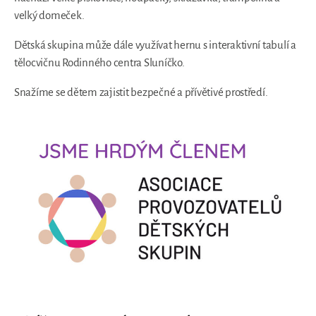
velký domeček.
Dětská skupina může dále využívat hernu s interaktivní tabulí a
tělocvičnu Rodinného centra Sluníčko.
Snažíme se dětem zajistit bezpečné a přívětivé prostředí.