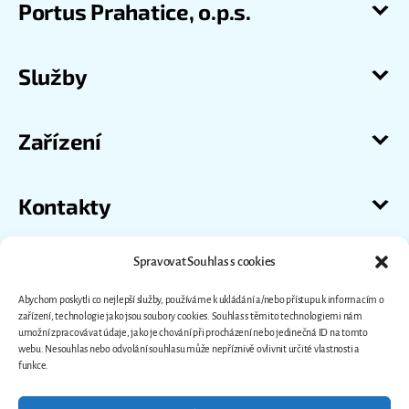
Portus Prahatice, o.p.s.
Služby
Zařízení
Kontakty
Spravovat Souhlas s cookies
Abychom poskytli co nejlepší služby, používáme k ukládání a/nebo přístupu k informacím o
zařízení, technologie jako jsou soubory cookies. Souhlas s těmito technologiemi nám
umožní zpracovávat údaje, jako je chování při procházení nebo jedinečná ID na tomto
webu. Nesouhlas nebo odvolání souhlasu může nepříznivě ovlivnit určité vlastnosti a
funkce.