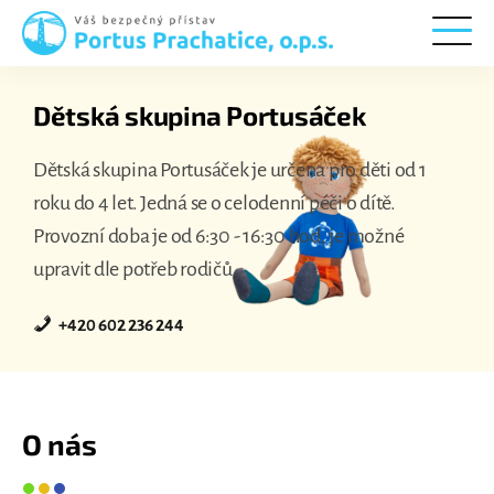
Portus
Prachatice
Dětská skupina Portusáček
Dětská skupina Portusáček je určena pro děti od 1
roku do 4 let. Jedná se o celodenní péči o dítě.
Provozní doba je od 6:30 - 16:30 hod, je možné
upravit dle potřeb rodičů.
+420 602 236 244
O nás