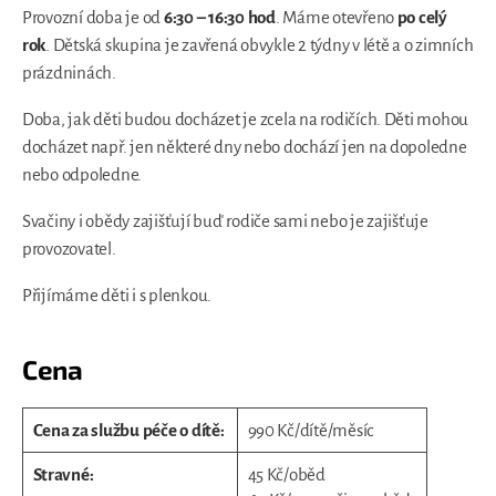
Provozní doba je od
6:30 – 16:30 hod
. Máme otevřeno
po celý
rok
. Dětská skupina je zavřená obvykle 2 týdny v létě a o zimních
prázdninách.
Doba, jak děti budou docházet je zcela na rodičích. Děti mohou
docházet např. jen některé dny nebo dochází jen na dopoledne
nebo odpoledne.
Svačiny i obědy zajišťují buď rodiče sami nebo je zajišťuje
provozovatel.
Přijímáme děti i s plenkou.
Cena
Cena za službu péče o dítě:
990 Kč/dítě/měsíc
Stravné:
45 Kč/oběd