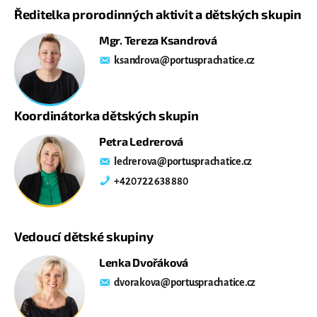
Ředitelka prorodinných aktivit a dětských skupin
Mgr. Tereza Ksandrová
ksandrova@portusprachatice.cz
Koordinátorka dětských skupin
Petra Ledrerová
ledrerova@portusprachatice.cz
+420 722 638 880
Vedoucí dětské skupiny
Lenka Dvořáková
dvorakova@portusprachatice.cz