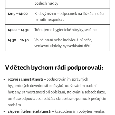
poslech hudby
12:15 – 14:00
Klidový režim – odpočinek na lůžkách, děti
nenutíme spinkat
14:00 – 14:30
Trénujeme hygienické návyky, svačina
14:30 – 16:30
Volné hraní nebo individuální péče,
venkovní aktivity, vyzvedávání dětí
V dětech bychom rádi podporovali:
rozvoj samostatnosti
– podporováním správných
hygienických dovedností a návyků, udržováním osobní
hygieny, samostatnosti při oblékání, stolování a sebeobsluze,
umět se odpoutat od rodičů a obracet se o pomoc k pečujícím
osobám.
zlepšení tělesné zdatnosti
– každodenním pobytem venku,