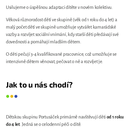
Usilujeme o úspěšnou adaptaci dítěte v novém kolektivu.
Věková různorodost dětí ve skupině (věk od 1 roku do 4 let) a
malý počet dětí ve skupině umožňuje vytvářet kamarádské
vazby a rozvíjet sociální vnímání, kdy starší děti předávají své
dovednosti a pomáhají mladším dětem.
O děti pečují 3-4 kvalifikované pracovnice, což umožňuje se
intenzivně dětem věnovat, pečovat o ně a rozvíjet je.
Jak to u nás chodí?
Dětskou skupinu Portusáček primárně navštěvují děti
od 1 roku
do 4 let
. Jedná se o celodenní péči o dítě.