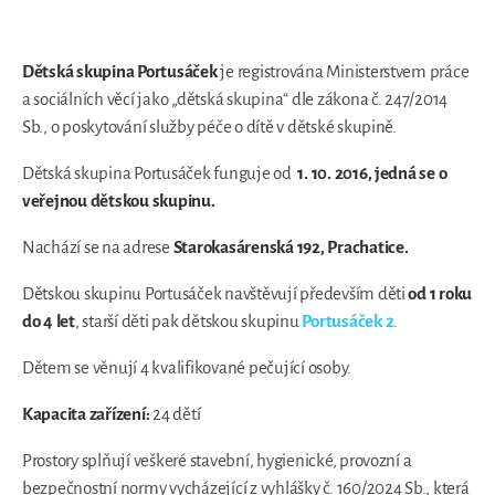
Dětská skupina Portusáček
je registrována Ministerstvem práce
a sociálních věcí jako „dětská skupina“ dle zákona č. 247/2014
Sb., o poskytování služby péče o dítě v dětské skupině.
Dětská skupina Portusáček funguje od
1. 10. 2016, jedná se o
veřejnou dětskou skupinu.
Nachází se na adrese
Starokasárenská 192, Prachatice.
Dětskou skupinu Portusáček navštěvují především děti
od 1 roku
do 4 let
, starší děti pak dětskou skupinu
Portusáček 2
.
Dětem se věnují 4 kvalifikované pečující osoby.
Kapacita zařízení:
24 dětí
Prostory splňují veškeré stavební, hygienické, provozní a
bezpečnostní normy vycházející z vyhlášky č. 160/2024 Sb., která