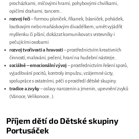
procházkami, míčovými hrami, pohybovými chvilkami,
opičími drahami, tancem…
rozvoj řeči
– formou písniček, říkanek, básniček, pohádek,
loutkovým nebo maňáskovým divadélkem, umět vyjádřit
myšlenku či přání, dokázat komunikovat s vrstevníky i
pečujícími osobami
rozvoj tvořivosti a hravosti
– prostřednictvím kreativních
činností, malování, pečení, hraní na hudební nástroje…
sociálně – emocionální vývoj
– prostřednictvím řešení sporů,
vyjadřování pocitů, kontroly impulzu, vzájemné úcty,
spolupráce s ostatními, péči o prostředí dětské skupiny.
tradice a zvyky
– oslavy narozenin a jmenin, upevnění zvyků
(Vánoce, Velikonoce…).
Příjem dětí do Dětské skupiny
Portusáček