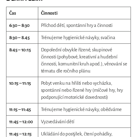
Čas
Činnosti
6:30 – 8:30
Příchod dětí, spontánní hry a činnosti
8:30 – 8.45
Trénujeme hygienické návyky, svačina
8:45 – 10:15
Dopolední obvykle řízené, skupinové
činnosti (pohybové, kreativní a hudební
činnosti, komunitní kruh apod.), věnování se
tématu dle ročního plánu
10:15 – 11:15
Pobyt venku na hřišti nebo vycházka,
spontánní nebo řízené hry (míčové hry, hry
podporující motorické dovednosti)
11:15 – 11:45
Trénujeme hygienické návyky, obědváme
11:45 – 12:00
Vyzvedávání dětí
11:45 – 12:15
Ukládání do postýlek, čtení pohádky,