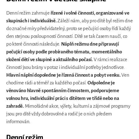
Denní režim zahrnuje
řízené i volné činnosti, organizované ve
skupinách i individuálně.
Záleží nám, aby pro dítě byl režim dne
do značné míry předvídatelný, proto se pečující osoby řídí každý
den stejnou posloupností činností. Dítě se tak časem naučí, co
po které činnosti následuje.
Náplň režimu dne připravují
pečující osoby podle probíraného tématu, momentálního
složení dětí ve skupině a aktuálního počasí.
V rámci realizace
činností jsou brány v potaz i individuální potřeby jednotlivce.
Hlavní náplní dopoledne je řízená činnost a pobyt venku.
Ven
chodíme rádi a téměř za každého počasí.
Odpoledne je
věnováno hlavně spontánním činnostem, podporujeme
volnou hru, individuální práci s dítětem ve třídě nebo na
zahradě.
Mimořádné akce, výlety, kulturní a zájmové programy
jsou pro dítě vždy dobrovolné a rodič je o nich předem
informován.
Denní režim