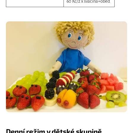
60 Kč/2 x svačina+oběd
Denní režim
v dětské skupině