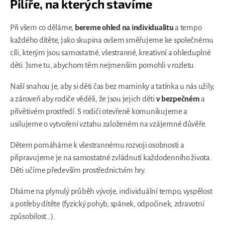
Pilíře, na kterých stavíme
Při všem co děláme,
bereme ohled na individualitu
a tempo
každého dítěte, jako skupina ovšem směřujeme ke společnému
cíli, kterým jsou samostatné, všestranné, kreativní a ohleduplné
děti. Jsme tu, abychom těm nejmenším pomohli v rozletu.
Naší snahou je, aby si děti čas bez maminky a tatínka u nás užily,
a zároveň aby rodiče věděli, že jsou jejich děti
v bezpečném
a
přívětivém prostředí. S rodiči otevřeně komunikujeme a
usilujeme o vytvoření vztahu založeném na vzájemné důvěře.
Dětem pomáháme k všestrannému rozvoji osobnosti a
připravujeme je na samostatné zvládnutí každodenního života.
Děti učíme především prostřednictvím hry.
Dbáme na plynulý průběh vývoje, individuální tempo, vyspělost
a potřeby dítěte (fyzický pohyb, spánek, odpočinek, zdravotní
způsobilost…).