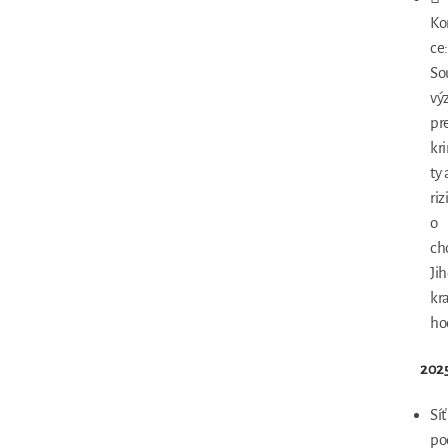
Ko
ce
So
vý
pr
kr
ty 
ri
o
ch
Ji
kra
ho
202
Síť
po