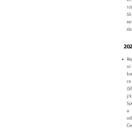
10
Sb.
soc
sl
20
Re
ní
ko
ce
(J
ý k
Sp
a
od
Če