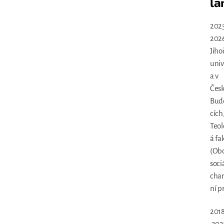
lá
2023
202
Jiho
univ
a v
Čes
Bud
cích
Teol
á fa
(Ob
soci
char
ní p
2018
202