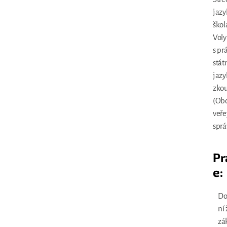
jazy
škol
Vol
s p
stát
jazy
zko
(Ob
veře
sprá
Pr
e:
Do
ní
zá