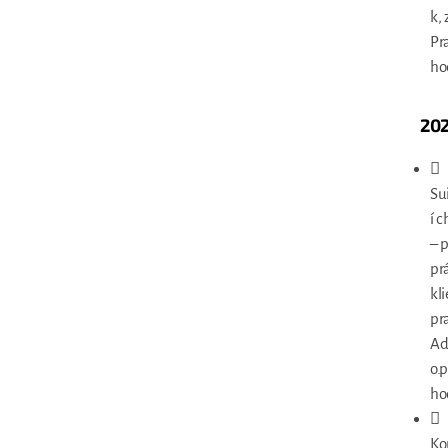
k, 
Pr
ho
20

Su
í 
– 
pr
kl
pra
Ad
o.p
ho

Ko