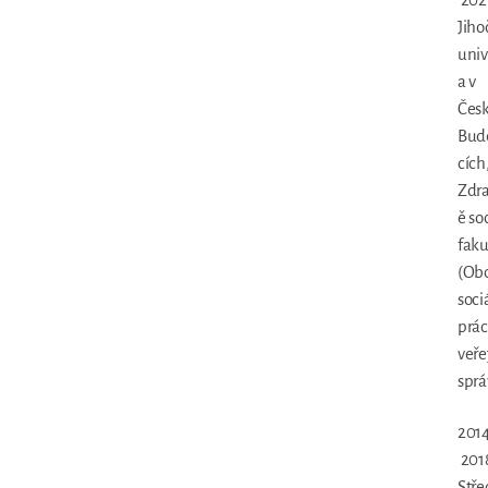
Jiho
univ
a v
Čes
Bud
cích
Zdr
ě so
faku
(Ob
soci
prác
veře
sprá
2014
201
Stře