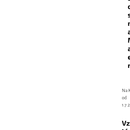
Na 
od
1.7.
Vz