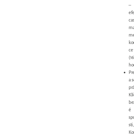
–
ef
ca
ma
me
ko
ce 
(1
ho
Pr
a s
pr
Klí
be
é
sp
sti,
Ko