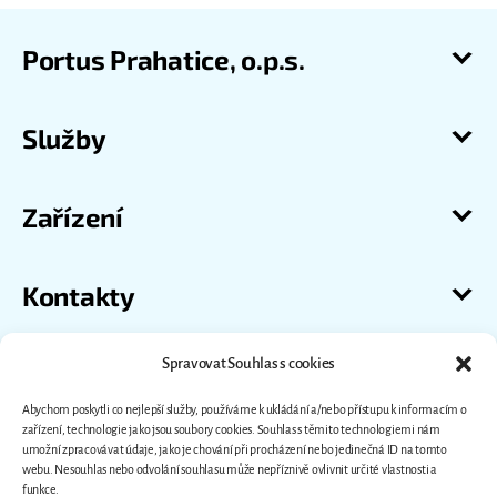
Portus Prahatice, o.p.s.
Služby
Zařízení
Kontakty
Spravovat Souhlas s cookies
Abychom poskytli co nejlepší služby, používáme k ukládání a/nebo přístupu k informacím o
zařízení, technologie jako jsou soubory cookies. Souhlas s těmito technologiemi nám
umožní zpracovávat údaje, jako je chování při procházení nebo jedinečná ID na tomto
webu. Nesouhlas nebo odvolání souhlasu může nepříznivě ovlivnit určité vlastnosti a
funkce.