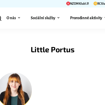
NZDM Klub I.P.
RC Sl
O nás
Sociální služby
Prorodinné aktivity
Little Portus