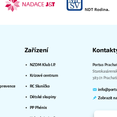
Zařízení
Kontakt
NZDM Klub I.P.
Portus Prachati
Starokasárens
Krizové centrum
383 01 Prachat
 prevence
RC Sluníčko
info@portu
Dětské skupiny
Zobrazit n
PP Phénix