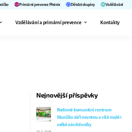
uníčko
Primární prevence Phénix
Dětské skupiny
Vzdělávání
Vzdělávání a primární prevence
Kontakty
Nejnovější příspěvky
Rodinné komunitní centrum
Sluníčko září novotou a vítá malé i
velké návštěvníky
20. 5. 2026