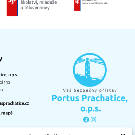
y
ce, o.p.s.
ká 192
ice
sprachatice.cz
a mapě
Facebook
Instagram