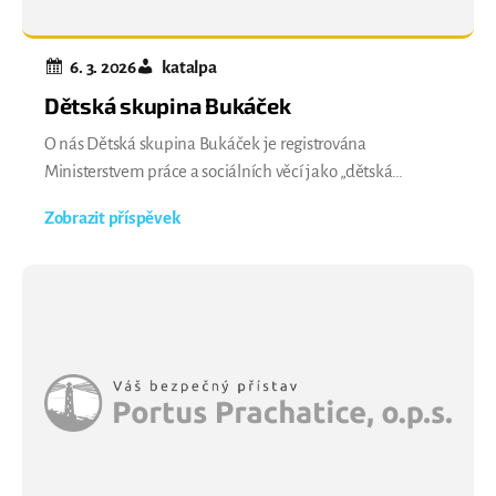
6. 3. 2026
katalpa
Dětská skupina Bukáček
O nás Dětská skupina Bukáček je registrována
Ministerstvem práce a sociálních věcí jako „dětská
skupina“ dle zákona č. 247/2014 Sb., o poskytování služby
Zobrazit příspěvek
péče o dítě v dětské skupině. Zřizuje ji obec Buk ve
spolupráci