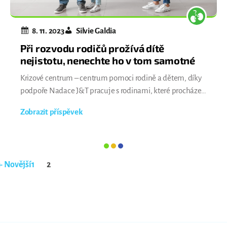
8. 11. 2023
Silvie Galdia
Při rozvodu rodičů prožívá dítě
nejistotu, nenechte ho v tom samotné
Krizové centrum – centrum pomoci rodině a dětem, díky
podpoře Nadace J&T pracuje s rodinami, které procházejí
rozvodem nebo rozchodem. Zájem o tyto služby je
Zobrazit příspěvek
Stránkování
←
Novější
1
2
příspěvků